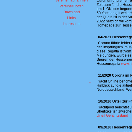
Vereinsmaßnahmen
Durchführung einer r
Zeitraum für die Hesse
Vereine/Flotten
am 1. Oktober begonn
Download
50 Yachten gilt weite
der Quote ist in der 
Links
2022 herzlich willkom
Impressum
Homepage zur Hesse
04/2021 Hessenrega
Corona führte leider
der ursprünglich im M
diese Regatta ist vom 
Meldungen, wurde es d
Spuren der Hessenreg
Hessenregatta
www.he
11/2020 Corona im 
Yacht Online berich
*
Hinblick auf die aktu
Norddeutschland. Weit
10/2020 Urteil zur 
Yachtpool berichtet ü
Streitigkeiten zwische
Urteil Gerichtsstand
09/2020 Hessenrega