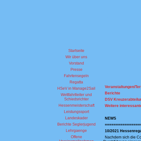
Hessischer
Seglerverband
Startseite
Auf diesen
Wir über uns
zusammeng
Vorstand
Presse
und über d
Fahrtensegeln
Regatta
Veranstaltungen/Te
HSeV in Manage2Sail
Berichte
Wettfahrtleiter und
Schiedsrichter
DSV Kreuzerabteilu
Hessenmeisterschaft
Weitere interessant
Leistungssport
Landeskader
NEWS
Berichte Seglerjugend
================
Lehrgaenge
10/2021 Hessenrega
Offene
Nachdem sich die Cor