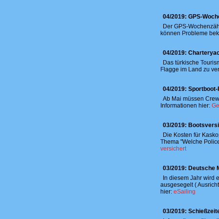
04/2019: GPS-Woche
Der GPS-Wochenzähler
können Probleme beko
04/2019: Charteryac
Das türkische Touris
Flagge im Land zu ver
04/2019: Sportboot
Ab Mai müssen Crews
Informationen hier:
Ge
03/2019: Bootsvers
Die Kosten für Kaskop
Thema "Welche Police 
versichert
03/2019: Deutsche M
In diesem Jahr wird 
ausgesegelt ( Ausrich
hier:
eSailing
03/2019: Schießzei