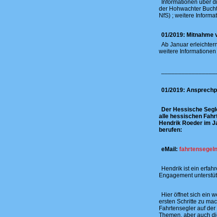
Informationen über 
der Hohwachter Bucht 
NfS) ; weitere Informa
01/2019: Mitnahme 
Ab Januar erleichte
weitere Informationen
________________
01/2019: Ansprechpa
Der Hessische Segl
alle hessischen Fahr
Hendrik Roeder im J
berufen:
eMail:
fahrtensegeln
Hendrik ist ein erfa
Engagement unterstüt
Hier öffnet sich ein 
ersten Schritte zu mac
Fahrtensegler auf de
Themen, aber auch di