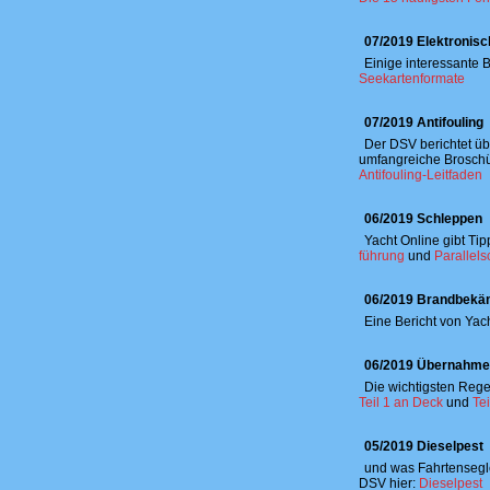
07/2019 Elektronis
Einige interessante
Seekartenformate
07/2019 Antifouling
Der DSV berichtet üb
umfangreiche Brosch
Antifouling-Leitfaden
06/2019 Schleppen
Yacht Online gibt Ti
führung
und
Parallels
06/2019 Brandbekä
Eine Bericht von Yac
06/2019 Übernahme
Die wichtigsten Rege
Teil 1 an Deck
und
Te
05/2019 Dieselpest
und was Fahrtensegle
DSV hier:
Dieselpest