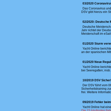
03/2020 Coronavirus
Das Coronavirus und 
DSV gibt hierzu ein S
02/2020: Deutsche M
Deutsche Meisterscha
Jahr richtet der Deu
Meisterschaft im eSail
01/2020 Sturm verw
Yacht Online bericht
an der spanischen Mi
01/2020 Neue Regula
Yacht Online bericht
bei Seeregatten; insb
10/2019 DSV Sicherh
Der DSV führt vom 06
Sicherheitstraining z
frei. Weitere Informat
09/2019 Fehler beim
Yacht Online hat ein
Die 15 häufigsten Feh