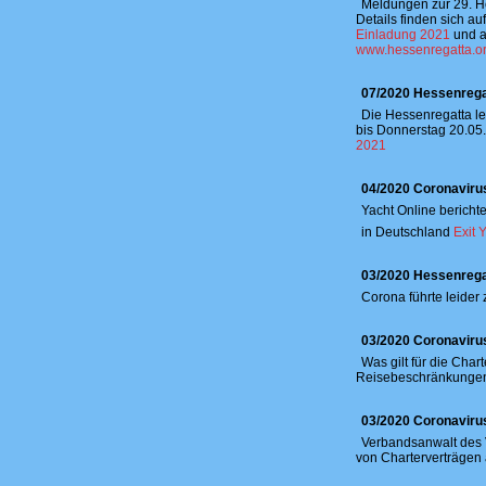
Meldungen zur 29. H
Details finden sich a
Einladung 2021
und a
www.hessenregatta.o
07/2020 Hessenrega
Die Hessenregatta le
bis Donnerstag 20.05.
2021
04/2020 Coronaviru
Yacht Online bericht
in Deutschland
Exit 
03/2020 Hessenrega
Corona führte leider
03/2020 Coronaviru
Was gilt für die Char
Reisebeschränkungen?
03/2020 Coronaviru
Verbandsanwalt des V
von Charterverträgen