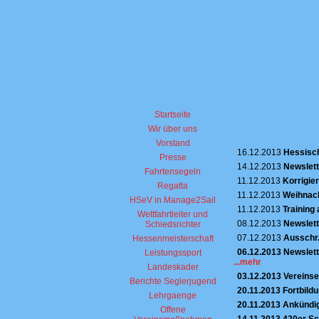
Hessischer
Seglerverband
Startseite
Aktuelle 
Wir über uns
Vorstand
16.12.2013
Hessisch
Presse
14.12.2013
Newslett
Fahrtensegeln
11.12.2013
Korrigie
Regatta
11.12.2013
Weihnach
HSeV in Manage2Sail
11.12.2013
Training
Wettfahrtleiter und
08.12.2013
Newslett
Schiedsrichter
07.12.2013
Ausschr.
Hessenmeisterschaft
06.12.2013
Newslett
Leistungssport
...mehr
Landeskader
03.12.2013
Vereinse
Berichte Seglerjugend
20.11.2013
Fortbild
Lehrgaenge
20.11.2013
Ankündig
Offene
14.11.2013
420er Sc