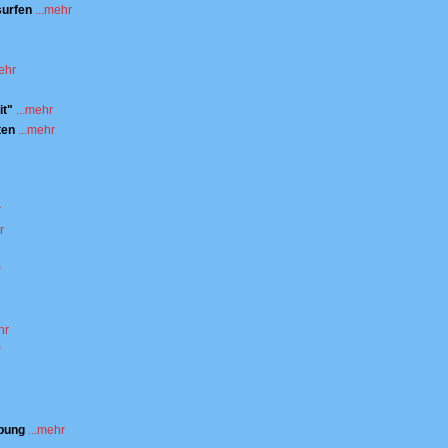
surfen
...mehr
mehr
it"
...mehr
ten
...mehr
r
r
r
hr
r
ibung
...mehr