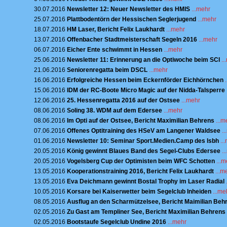
30.07.2016
Newsletter 12: Neuer Newsletter des HMIS
...mehr
25.07.2016
Plattbodentörn der Hessischen Seglerjugend
...mehr
18.07.2016
HM Laser, Bericht Felix Laukhardt
...mehr
13.07.2016
Offenbacher Stadtmeisterschaft Segeln 2016
...mehr
06.07.2016
Eicher Ente schwimmt in Hessen
...mehr
25.06.2016
Newsletter 11: Erinnerung an die Optiwoche beim SCI
..
21.06.2016
Seniorenregatta beim DSCL
...mehr
16.06.2016
Erfolgreiche Hessen beim Eckernförder Eichhörnchen
15.06.2016
IDM der RC-Boote Micro Magic auf der Nidda-Talsperre
12.06.2016
25. Hessenregatta 2016 auf der Ostsee
...mehr
08.06.2016
Soling 38. WDM auf dem Edersee
...mehr
08.06.2016
Im Opti auf der Ostsee, Bericht Maximilian Behrens
...m
07.06.2016
Offenes Optitraining des HSeV am Langener Waldsee
.
01.06.2016
Newsletter 10: Seminar Sport.Medien.Camp des lsbh
..
20.05.2016
König gewinnt Blaues Band des Segel-Clubs Edersee
.
20.05.2016
Vogelsberg Cup der Optimisten beim WFC Schotten
...
13.05.2016
Kooperationstraining 2016, Bericht Felix Laukhardt
...m
13.05.2016
Eva Deichmann gewinnt Bostal Trophy im Laser Radial
10.05.2016
Korsare bei Kaiserwetter beim Segelclub Inheiden
...me
08.05.2016
Ausflug an den Scharmützelsee, Bericht Maimilian Beh
02.05.2016
Zu Gast am Templiner See, Bericht Maximilian Behrens
02.05.2016
Bootstaufe Segelclub Undine 2016
...mehr