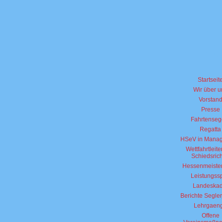
Hes
Segl
Startseit
Wir über u
Vorstan
Presse
Fahrtenseg
Regatta
HSeV in Manag
Wettfahrtleite
Schiedsrich
Hessenmeister
Leistungssp
Landeskad
Berichte Segle
Lehrgaen
Offene