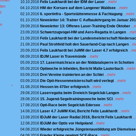
ahmen
10.10.2016
Felix Laukhardt bei der IDM der Laser
...mehr
tten
04.10.2016
HM der Korsare auf dem Langener Waldsee
...mehr
d
02.10.2016
6. sportinfra - Sportstättenmesse & Fachtagung
...mehr
01.10.2016
Newsletter 14: Trainer C Aufbaulehrgang im Januar 20
m
29.09.2016
Newsletter 13: Offenes Laser-Training Ende Oktober
...
23.09.2016
Schwertzugvogel-HM und Aero-Regatta in Langen
...me
21.09.2016
Felix Laukhardt bei der Landesmeisterschaft Niedersa
21.09.2016
Paul Strohfeld holt den Sauerland-Cup nach Langen
...
20.09.2016
Felix Laukhardt bei JuWM der Laser 4.7 erfolgreich
...m
06.09.2016
IDJM Laser in Travemünde
...mehr
05.09.2016
17. Lasermatchrace an der Niddatalsperre in Schotten
05.09.2016
Optiwoche in Inheiden, Bericht Malte Lauterbach
...mehr
03.09.2016
Drei Vereine trainierten an der Schlei
...mehr
03.09.2016
Die Opti-Hessenmeisterschaft wird verlegt
...mehr
*
31.08.2016
Hessen im 470er erfolgreich
...mehr
29.08.2016
Laserregatta beim Dreieich Segelclub Langen
...mehr
28.08.2016
15. Jugend-Segeltrainingswoche beim SCI
..mehr
17.08.2016
Opti-Race beim Segelclub Edersee
...mehr
14.08.2016
Laser 4.7 JuWM Kiel, Bericht Felix Laukhardt
...mehr
13.08.2016
IDJuM der Laser Radial 2016, Bericht Felix Laukhardt
.
12.08.2016
IDJüM der Optis vor Helgoland
...mehr
04.08.2016
Wieder erfolgreiche Jüngstenausbildung am Diemelsee
04.08.2016
Frieder Kleine gewinnt SCE-Race
...mehr