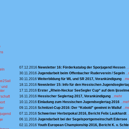
sischer
erverband e.V.
e
Aktuelle Meldungen 2016
ns
d
07.12.2016
Newsletter 16: Förderkatalog der Sporjugend Hessen
.
eln
30.11.2016
Jugendarbeit beim Offenbacher Ruderverein / Segeln
..
30.11.2016
Weiterbildung für WL und SR 2017, Vorankündigung
...m
e2Sail
18.11.2016
Newsletter 15: Info für den Hessischen Jugendseglerta
r und
17.11.2016
Erster „Rhein-Neckar SeeSegler Cup“ auf dem Ijsselm
ter
16.11.2016
Hessischer Seglertag 2017, Vorankündigung
...mehr
schaft
10.11.2016
Einladung zum Hessischen Jugendseglertag 2016
...me
ort
09.11.2016
Schnitzel-Cup 2016: Der “Kobold” gewinnt in Walluf
...m
er
07.11.2016
Schweriner Herbstpokal 2016, Bericht Felix Laukhardt
.
rjugend
06.11.2016
Jugendarbeit bei der Segelsportgemeinschaft Edersee
ge
02.11.2016
Youth European Championship 2016, Bericht K. v. Schle