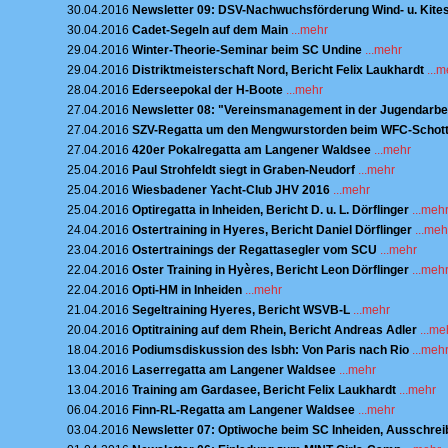
30.04.2016
Newsletter 09: DSV-Nachwuchsförderung Wind- u. Kite
30.04.2016
Cadet-Segeln auf dem Main
...mehr
29.04.2016
Winter-Theorie-Seminar beim SC Undine
...mehr
29.04.2016
Distriktmeisterschaft Nord, Bericht Felix Laukhardt
...
28.04.2016
Ederseepokal der H-Boote
...mehr
27.04.2016
Newsletter 08: "Vereinsmanagement in der Jugendarbe
27.04.2016
SZV-Regatta um den Mengwurstorden beim WFC-Schot
27.04.2016
420er Pokalregatta am Langener Waldsee
...mehr
25.04.2016
Paul Strohfeldt siegt in Graben-Neudorf
...mehr
25.04.2016
Wiesbadener Yacht-Club JHV 2016
...mehr
25.04.2016
Optiregatta in Inheiden, Bericht D. u. L. Dörflinger
...meh
24.04.2016
Ostertraining in Hyeres, Bericht Daniel Dörflinger
...meh
23.04.2016
Ostertrainings der Regattasegler vom SCU
...mehr
22.04.2016
Oster Training in Hyères, Bericht Leon Dörflinger
...meh
22.04.2016
Opti-HM in Inheiden
...mehr
21.04.2016
Segeltraining Hyeres, Bericht WSVB-L
...mehr
20.04.2016
Optitraining auf dem Rhein, Bericht Andreas Adler
...me
18.04.2016
Podiumsdiskussion des lsbh: Von Paris nach Rio
...meh
13.04.2016
Laserregatta am Langener Waldsee
...mehr
13.04.2016
Training am Gardasee, Bericht Felix Laukhardt
...mehr
06.04.2016
Finn-RL-Regatta am Langener Waldsee
...mehr
03.04.2016
Newsletter 07: Optiwoche beim SC Inheiden, Ausschre