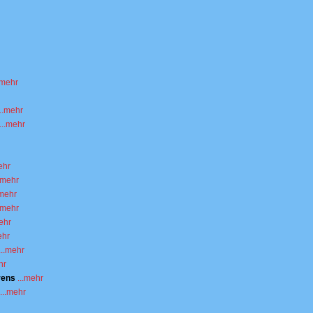
.mehr
...mehr
...mehr
ehr
..mehr
.mehr
..mehr
mehr
ehr
...mehr
hr
rens
...mehr
...mehr