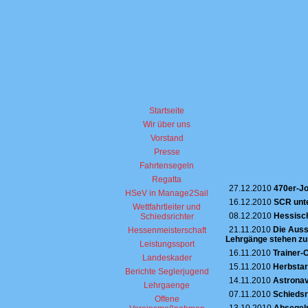
Hessischer
Seglerverband
Startseite
Wir über uns
Vorstand
Presse
Aktuelle 
Fahrtensegeln
Regatta
27.12.2010
470er-Jo
HSeV in Manage2Sail
16.12.2010
SCR unte
Wettfahrtleiter und
08.12.2010
Hessisch
Schiedsrichter
21.11.2010
Die Auss
Hessenmeisterschaft
Lehrgänge stehen zu
Leistungssport
16.11.2010
Trainer-
Landeskader
15.11.2010
Herbstar
Berichte Seglerjugend
14.11.2010
Astronavi
Lehrgaenge
07.11.2010
Schiedsr
Offene
13.10.2010
Absegeln